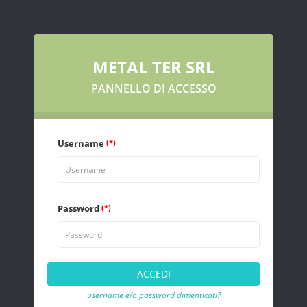
METAL TER SRL
PANNELLO DI ACCESSO
Username
(*)
Password
(*)
username e/o password dimenticati?